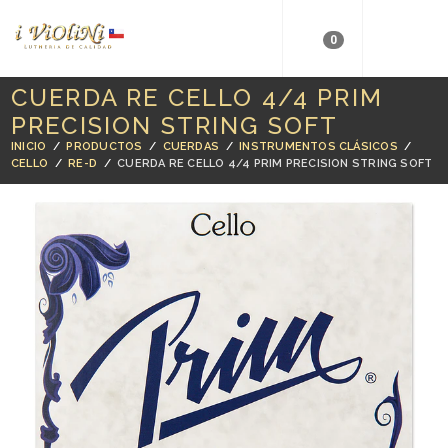
0
CUERDA RE CELLO 4/4 PRIM
PRECISION STRING SOFT
INICIO
/
PRODUCTOS
/
CUERDAS
/
INSTRUMENTOS CLÁSICOS
/
CELLO
/
RE-D
/
CUERDA RE CELLO 4/4 PRIM PRECISION STRING SOFT