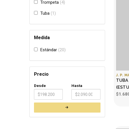
Trompeta
4
Tuba
1
Medida
Estándar
20
Precio
J. P. 
TUBA
Desde
Hasta
(EST
$1.68