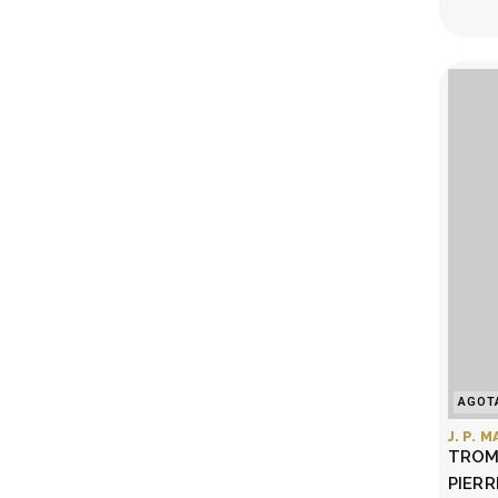
AGOT
J. P. 
TROM
PIER