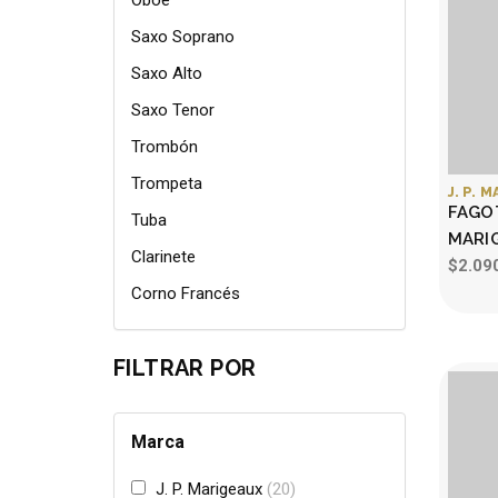
Oboe
Saxo Soprano
Saxo Alto
Saxo Tenor
Trombón
Trompeta
J. P. 
FAGOT
Tuba
MARI
Clarinete
$2.09
Corno Francés
FILTRAR POR
Marca
J. P. Marigeaux
20