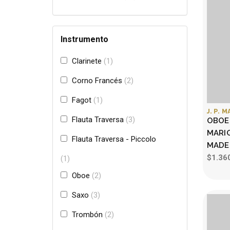
Instrumento
Clarinete
1
Corno Francés
2
Fagot
1
J. P. 
Flauta Traversa
3
OBOE 
MARI
Flauta Traversa - Piccolo
MADE
$1.36
1
Oboe
2
Saxo
3
Trombón
2