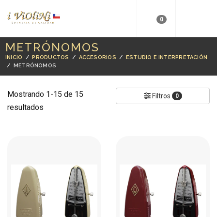
0
METRÓNOMOS
INICIO
/
PRODUCTOS
/
ACCESORIOS
/
ESTUDIO E INTERPRETACIÓN
/
METRÓNOMOS
Mostrando 1-15 de 15
Filtros
0
resultados