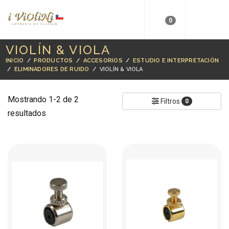
0
VIOLÍN & VIOLA
INICIO
/
PRODUCTOS
/
ACCESORIOS
/
ESTUDIO E INTERPRETACIÓN
/
ELIMINADORES DE RUIDO
/
VIOLÍN & VIOLA
Mostrando 1-2 de 2
Filtros
0
resultados