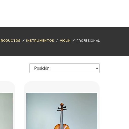
NTACTO
BUSCAR
ACCESO
CARRO (
0
)
PRODUCTOS
/
INSTRUMENTOS
/
VIOLÍN
/
PROFESIONAL