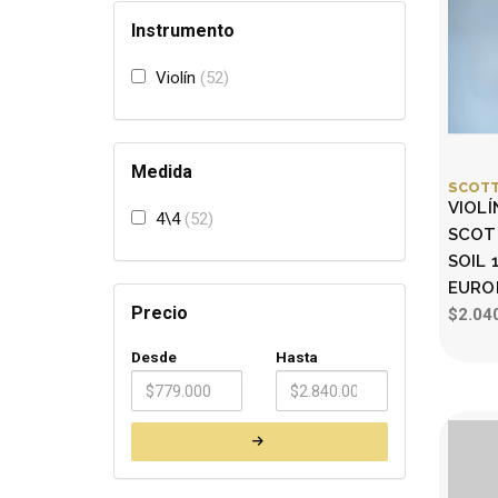
Instrumento
Violín
52
Medida
SCOTT
VIOLÍ
4\4
52
SCOTT
SOIL 
EURO
Precio
$2.04
Desde
Hasta