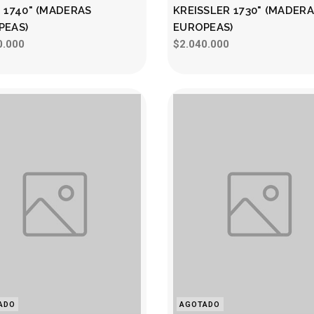
 1740" (MADERAS
KREISSLER 1730" (MADER
PEAS)
EUROPEAS)
0.000
$2.040.000
ADO
AGOTADO