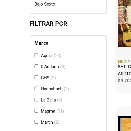
Bajo Sexto
FILTRAR POR
Marca
Aquila
23
MEDIN
SET 
D'Addario
3
ARTIG
GHS
2
$9.70
Hannabach
2
La Bella
8
Magma
31
Martin
2