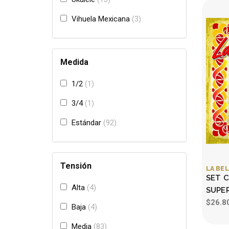
Vihuela Mexicana
3
Medida
1/2
1
3/4
1
Estándar
92
Tensión
LA BE
SET 
Alta
4
SUPER
$26.8
Baja
4
Media
83