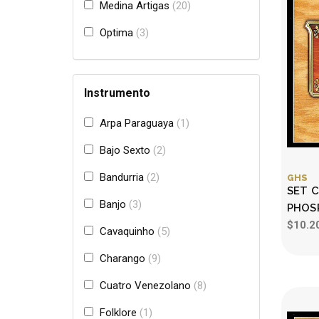
Medina Artigas
20
Optima
3
Instrumento
Arpa Paraguaya
1
Bajo Sexto
2
Bandurria
2
GHS
SET 
Banjo
3
PHOS
$10.2
Cavaquinho
5
Charango
9
Cuatro Venezolano
8
Folklore
1