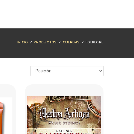
NTACTO
BUSCAR
ACCESO
CARRO (
0
)
INICIO
/
PRODUCTOS
/
CUERDAS
/
FOLKLORE