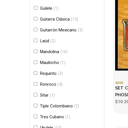
Guilele
1
Guitarra Clásica
13
Guitarrón Mexicano
3
Laúd
2
Mandolina
16
Maulincho
1
Requinto
3
GHS
Ronroco
4
SET 
PHOS
Sitar
1
$10.2
Tiple Colombiano
2
Tres Cubano
1
Ukulele
13