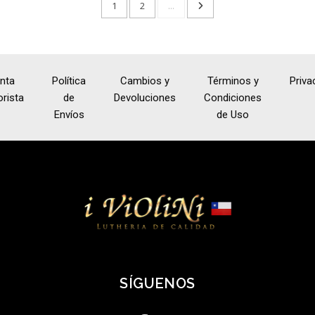
1
2
...
nta
Política
Cambios y
Términos y
Priva
rista
de
Devoluciones
Condiciones
Envíos
de Uso
SÍGUENOS