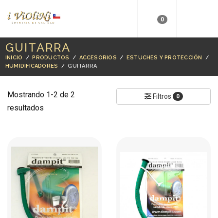
0
GUITARRA
INICIO
/
PRODUCTOS
/
ACCESORIOS
/
ESTUCHES Y PROTECCIÓN
/
HUMIDIFICADORES
/
GUITARRA
Mostrando 1-2 de 2
Filtros
0
resultados