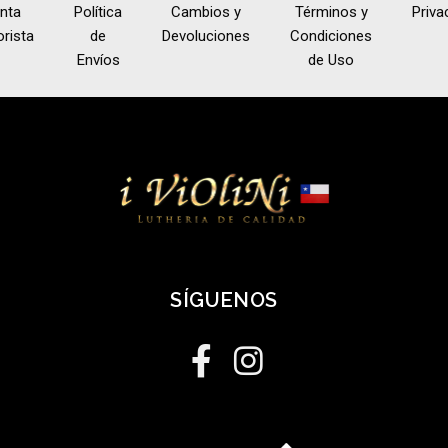
nta
Política
Cambios y
Términos y
Priva
rista
de
Devoluciones
Condiciones
Envíos
de Uso
SÍGUENOS