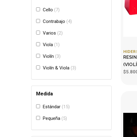
Cello
7
Contrabajo
4
Varios
2
Viola
1
HIDER
Violín
3
RESIN
(VIOL
Violín & Viola
3
$5.80
Medida
Estándar
15
Pequeña
5