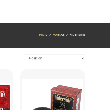
NTACTO
BUSCAR
ACCESO
CARRO (
0
)
INICIO
/
MARCAS
/
HIDERSINE