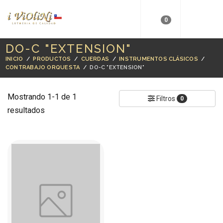
0
DO-C "EXTENSION"
INICIO
/
PRODUCTOS
/
CUERDAS
/
INSTRUMENTOS CLÁSICOS
/
CONTRABAJO ORQUESTA
/
DO-C "EXTENSION"
Mostrando 1-1 de 1
Filtros
0
resultados