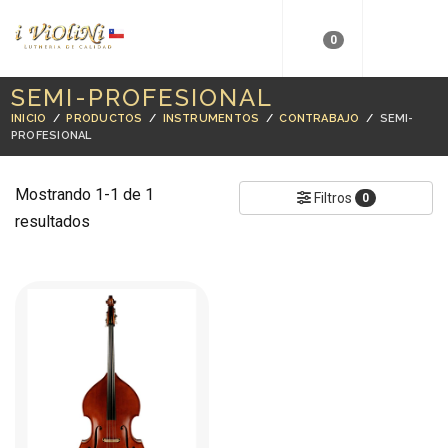
0
SEMI-PROFESIONAL
INICIO
/
PRODUCTOS
/
INSTRUMENTOS
/
CONTRABAJO
/
SEMI-
PROFESIONAL
Mostrando 1-1 de 1
Filtros
0
resultados