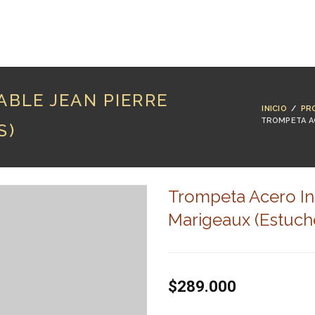
RODUCTOS
MARCAS
LUTHERÍA
BLOG
CO
ABLE JEAN PIERRE
INICIO
/
PR
TROMPETA AC
S)
Trompeta Acero In
Marigeaux (Estuch
$289.000