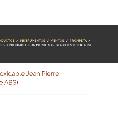
NTACTO
BUSCAR
ACCESO
CARRO (
0
)
ODUCTOS
/
INSTRUMENTOS
/
VIENTOS
/
TROMPETA
/
ERO INOXIDABLE JEAN PIERRE MARIGEAUX (ESTUCHE ABS)
oxidable Jean Pierre
e ABS)