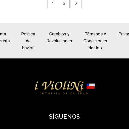
1
2
nta
Política
Cambios y
Términos y
Priva
rista
de
Devoluciones
Condiciones
Envíos
de Uso
SÍGUENOS