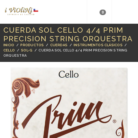
0
CUERDA SOL CELLO 4/4 PRIM
PRECISION STRING ORQUESTRA
INICIO
/
PRODUCTOS
/
CUERDAS
/
INSTRUMENTOS CLÁSICOS
/
CELLO
/
SOL-G
/
CUERDA SOL CELLO 4/4 PRIM PRECISION STRING
ORQUESTRA