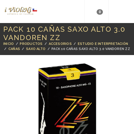
0
PACK 10 CAÑAS SAXO ALTO 3.0
VANDOREN ZZ
INICIO
/
PRODUCTOS
/
ACCESORIOS
/
ESTUDIO E INTERPRETACIÓN
/
CAÑAS
/
SAXO ALTO
/
PACK 10 CAÑAS SAXO ALTO 3.0 VANDOREN ZZ