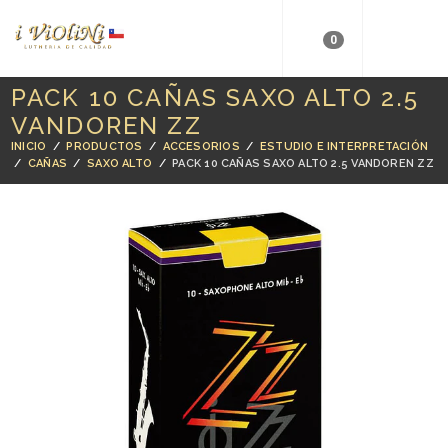
0
PACK 10 CAÑAS SAXO ALTO 2.5
VANDOREN ZZ
INICIO
/
PRODUCTOS
/
ACCESORIOS
/
ESTUDIO E INTERPRETACIÓN
/
CAÑAS
/
SAXO ALTO
/
PACK 10 CAÑAS SAXO ALTO 2.5 VANDOREN ZZ