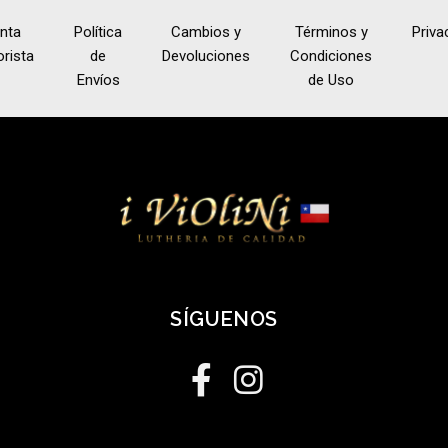
nta
Política
Cambios y
Términos y
Priva
rista
de
Devoluciones
Condiciones
Envíos
de Uso
SÍGUENOS