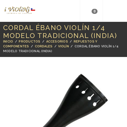
0
CORDAL ÉBANO VIOLÍN 1/4
MODELO TRADICIONAL (INDIA)
INICIO
/
PRODUCTOS
/
ACCESORIOS
/
REPUESTOS Y
COMPONENTES
/
CORDALES
/
VIOLÍN
/
CORDAL ÉBANO VIOLÍN 1/4
MODELO TRADICIONAL (INDIA)