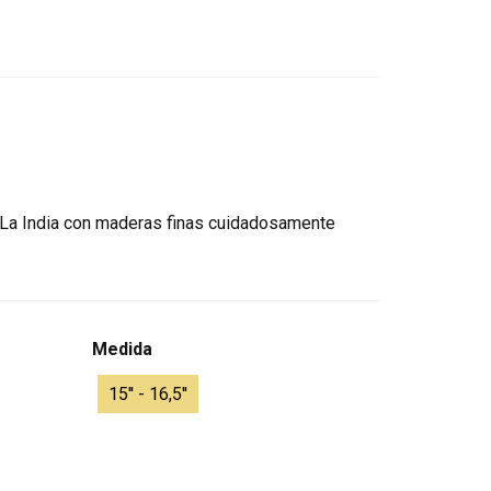
n La India con maderas finas cuidadosamente
.
Medida
15'' - 16,5''