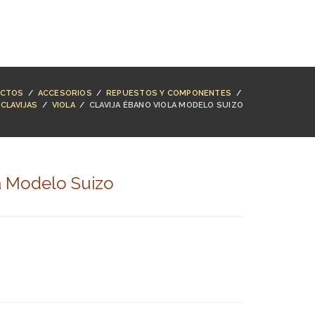
NTACTO
BUSCAR
ACCESO
CARRO (
0
)
CTOS
/
ACCESORIOS
/
REPUESTOS Y COMPONENTES
/
CLAVIJAS
/
VIOLA
/
CLAVIJA ÉBANO VIOLA MODELO SUIZO
a Modelo Suizo