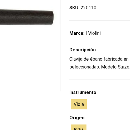
SKU:
220110
Marca:
I Violini
Descripción
Clavija de ébano fabricada e
seleccionadas. Modelo Suizo
Instrumento
Viola
Origen
India