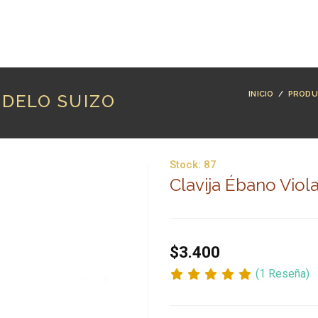
RODUCTOS
MARCAS
LUTHERÍA
BLOG
CO
INICIO
/
PRODU
ODELO SUIZO
Stock:
87
Clavija Ébano Viol
$3.400
(1 Reseña)