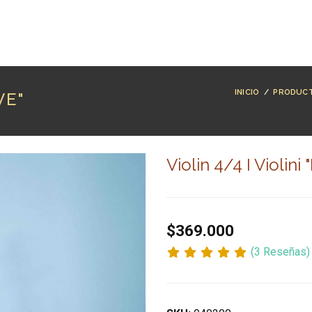
RODUCTOS
MARCAS
LUTHERÍA
BLOG
CO
INICIO
/
PRODUC
VE"
Violin 4/4 I Violini 
$369.000
(3 Reseñas)