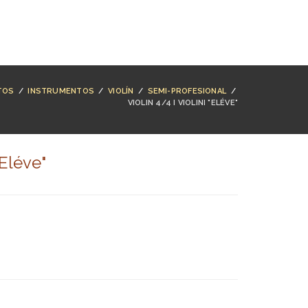
NTACTO
BUSCAR
ACCESO
CARRO (
0
)
TOS
/
INSTRUMENTOS
/
VIOLÍN
/
SEMI-PROFESIONAL
/
VIOLIN 4/4 I VIOLINI "ELÉVE"
"Eléve"