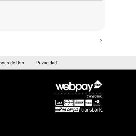
VIOLÍN 4/4 
$989.000
iones de Uso
Privacidad