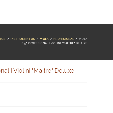
NTACTO
BUSCAR
ACCESO
CARRO (
0
)
TOS
/
INSTRUMENTOS
/
VIOLA
/
PROFESIONAL
/
VIOLA
16.5" PROFESIONAL I VIOLINI "MAITRE" DELUXE
nal I Violini "Maitre" Deluxe