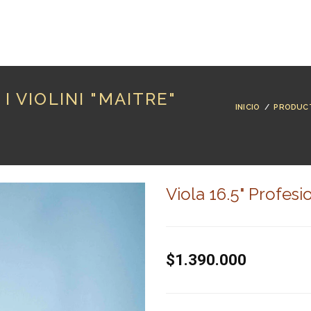
RODUCTOS
MARCAS
LUTHERÍA
BLOG
CO
I VIOLINI "MAITRE"
INICIO
/
PRODUC
Viola 16.5" Profesio
$1.390.000