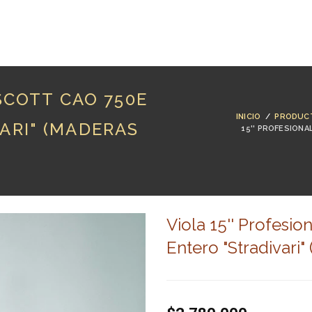
RODUCTOS
MARCAS
LUTHERÍA
BLOG
CO
 SCOTT CAO 750E
INICIO
/
PRODUC
ARI" (MADERAS
15'' PROFESION
Viola 15'' Profesi
Entero "Stradivari