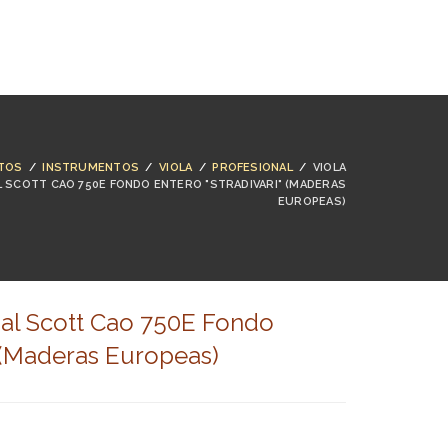
NTACTO
BUSCAR
ACCESO
CARRO (
0
)
TOS
/
INSTRUMENTOS
/
VIOLA
/
PROFESIONAL
/
VIOLA
AL SCOTT CAO 750E FONDO ENTERO "STRADIVARI" (MADERAS
EUROPEAS)
onal Scott Cao 750E Fondo
" (Maderas Europeas)