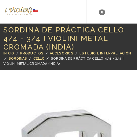
0
SORDINA DE PRÁCTICA CELLO
4/4 - 3/4 I VIOLINI METAL
CROMADA (INDIA)
INICIO
/
PRODUCTOS
/
ACCESORIOS
/
ESTUDIO E INTERPRETACIÓN
/
SORDINAS
/
CELLO
/
SORDINA DE PRÁCTICA CELLO 4/4 - 3/4 I
VIOLINI METAL CROMADA (INDIA)