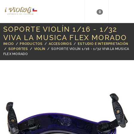
0
SOPORTE VIOLÍN 1/16 - 1/32
VIVA LA MUSICA FLEX MORADO
INICIO
/
PRODUCTOS
/
ACCESORIOS
/
ESTUDIO E INTERPRETACIÓN
/
SOPORTES
/
VIOLÍN
/
SOPORTE VIOLÍN 1/16 - 1/32 VIVA LA MUSICA
FLEX MORADO