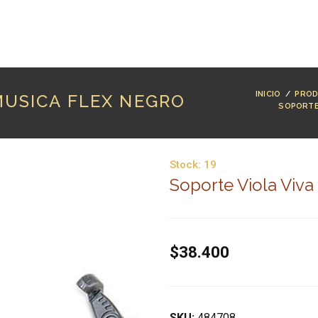
RODUCTOS
MARCAS
LUTHERÍA
BLOG
CO
INICIO
/
PRO
MUSICA FLEX NEGRO
SOPORT
Stock:
19
Soporte Viola Viva
$38.400
SKU:
484708