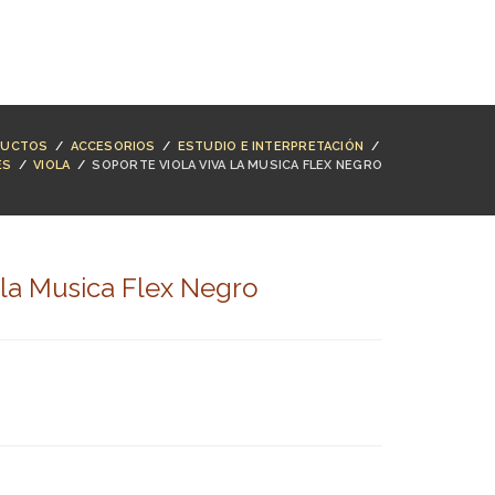
NTACTO
BUSCAR
ACCESO
CARRO (
0
)
DUCTOS
/
ACCESORIOS
/
ESTUDIO E INTERPRETACIÓN
/
ES
/
VIOLA
/
SOPORTE VIOLA VIVA LA MUSICA FLEX NEGRO
 la Musica Flex Negro