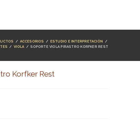
NTACTO
BUSCAR
ACCESO
CARRO (
0
)
DUCTOS
/
ACCESORIOS
/
ESTUDIO E INTERPRETACIÓN
/
TES
/
VIOLA
/
SOPORTE VIOLA PIRASTRO KORFKER REST
tro Korfker Rest