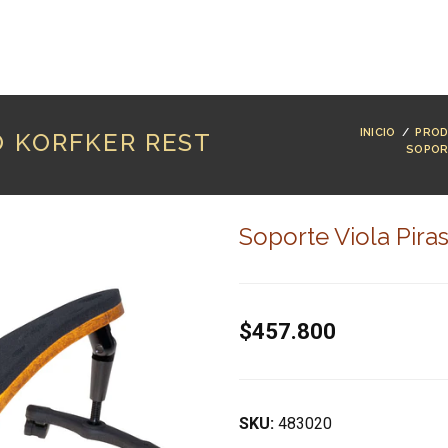
RODUCTOS
MARCAS
LUTHERÍA
BLOG
CO
INICIO
/
PRO
O KORFKER REST
SOPOR
Soporte Viola Piras
$457.800
SKU:
483020