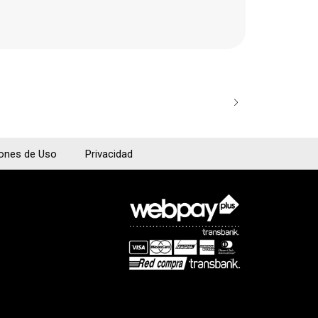
SOPORTE VI
$57.000
iones de Uso
Privacidad