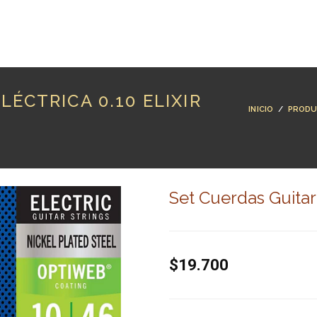
RODUCTOS
MARCAS
LUTHERÍA
BLOG
CO
ÉCTRICA 0.10 ELIXIR
INICIO
/
PROD
Set Cuerdas Guitarr
$19.700