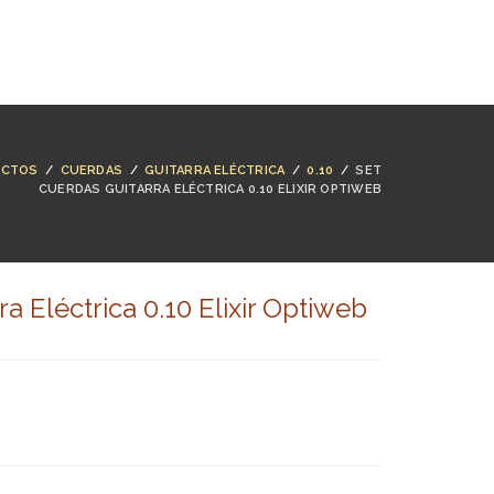
NTACTO
BUSCAR
ACCESO
CARRO (
0
)
UCTOS
/
CUERDAS
/
GUITARRA ELÉCTRICA
/
0.10
/
SET
CUERDAS GUITARRA ELÉCTRICA 0.10 ELIXIR OPTIWEB
a Eléctrica 0.10 Elixir Optiweb