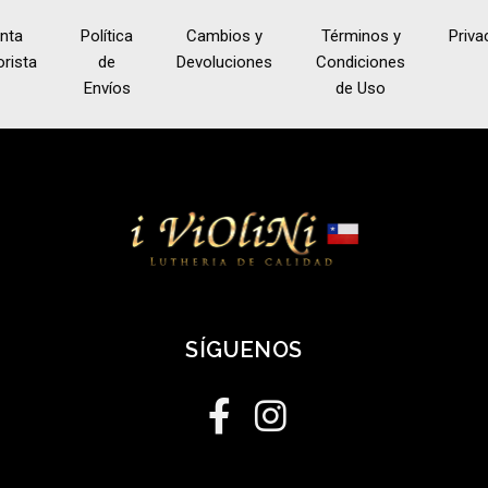
nta
Política
Cambios y
Términos y
Priva
rista
de
Devoluciones
Condiciones
Envíos
de Uso
SÍGUENOS