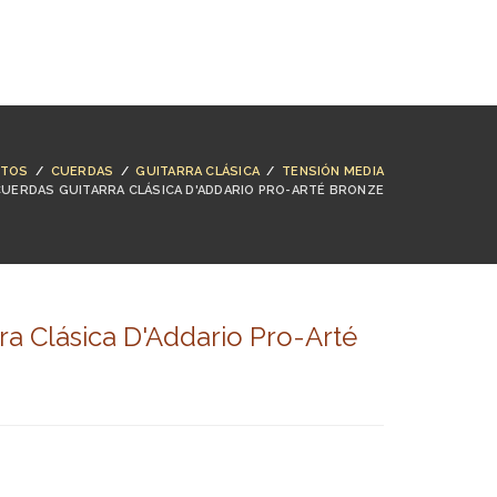
NTACTO
BUSCAR
ACCESO
CARRO (
0
)
CTOS
/
CUERDAS
/
GUITARRA CLÁSICA
/
TENSIÓN MEDIA
CUERDAS GUITARRA CLÁSICA D'ADDARIO PRO-ARTÉ BRONZE
ra Clásica D'Addario Pro-Arté