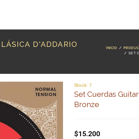
RODUCTOS
MARCAS
LUTHERÍA
BLOG
CO
LÁSICA D'ADDARIO
INICIO
/
PRODU
/
SET 
Stock:
7
Set Cuerdas Guitar
Bronze
$15.200