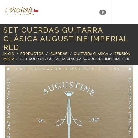
0
SET CUERDAS GUITARRA
CLÁSICA AUGUSTINE IMPERIAL
RED
INICIO
/
PRODUCTOS
/
CUERDAS
/
GUITARRA CLÁSICA
/
TENSIÓN
MIXTA
/
SET CUERDAS GUITARRA CLÁSICA AUGUSTINE IMPERIAL RED