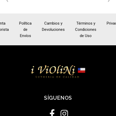
nta
Política
Cambios y
Términos y
Priva
rista
de
Devoluciones
Condiciones
Envíos
de Uso
SÍGUENOS