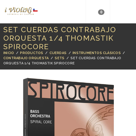
0
SET CUERDAS CONTRABAJO
ORQUESTA 1/4 THOMASTIK
SPIROCORE
INICIO
/
PRODUCTOS
/
CUERDAS
/
INSTRUMENTOS CLÁSICOS
/
CONTRABAJO ORQUESTA
/
SETS
/
SET CUERDAS CONTRABAJO
ORQUESTA 1/4 THOMASTIK SPIROCORE