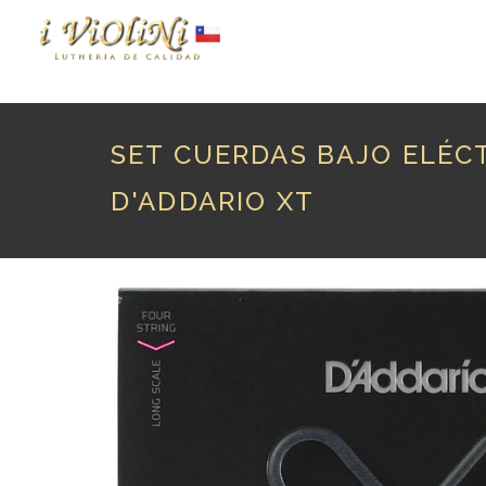
P
SET CUERDAS BAJO ELÉC
D'ADDARIO XT