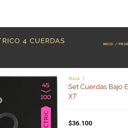
RODUCTOS
MARCAS
LUTHERÍA
BLOG
CO
TRICO 4 CUERDAS
INICIO
/
PRO
Stock:
1
Set Cuerdas Bajo E
XT
$36.100