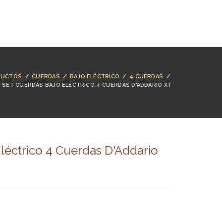
NTACTO
BUSCAR
ACCESO
CARRO (
0
)
DUCTOS
/
CUERDAS
/
BAJO ELÉCTRICO
/
4 CUERDAS
/
SET CUERDAS BAJO ELÉCTRICO 4 CUERDAS D'ADDARIO XT
léctrico 4 Cuerdas D'Addario