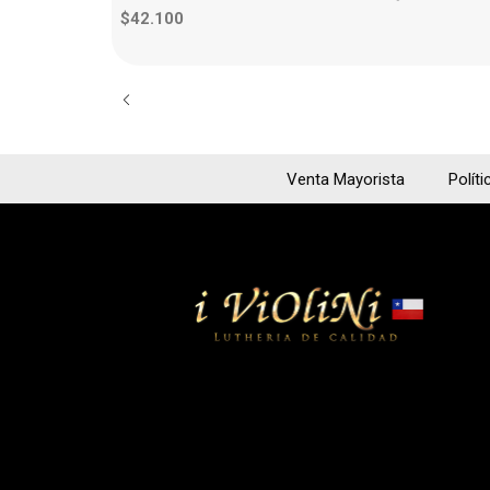
$42.100
Venta Mayorista
Políti