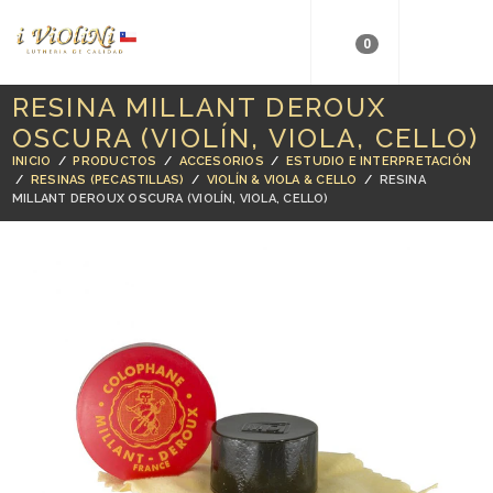
0
RESINA MILLANT DEROUX
OSCURA (VIOLÍN, VIOLA, CELLO)
INICIO
/
PRODUCTOS
/
ACCESORIOS
/
ESTUDIO E INTERPRETACIÓN
/
RESINAS (PECASTILLAS)
/
VIOLÍN & VIOLA & CELLO
/
RESINA
MILLANT DEROUX OSCURA (VIOLÍN, VIOLA, CELLO)