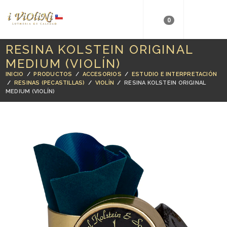
0
RESINA KOLSTEIN ORIGINAL
MEDIUM (VIOLÍN)
INICIO
/
PRODUCTOS
/
ACCESORIOS
/
ESTUDIO E INTERPRETACIÓN
/
RESINAS (PECASTILLAS)
/
VIOLÍN
/
RESINA KOLSTEIN ORIGINAL
MEDIUM (VIOLÍN)