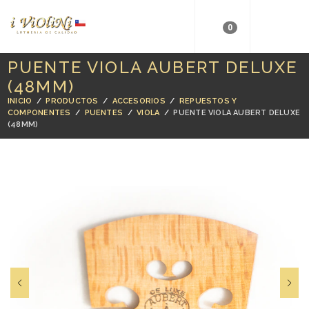
0
PUENTE VIOLA AUBERT DELUXE
(48MM)
INICIO
/
PRODUCTOS
/
ACCESORIOS
/
REPUESTOS Y
COMPONENTES
/
PUENTES
/
VIOLA
/
PUENTE VIOLA AUBERT DELUXE
(48MM)