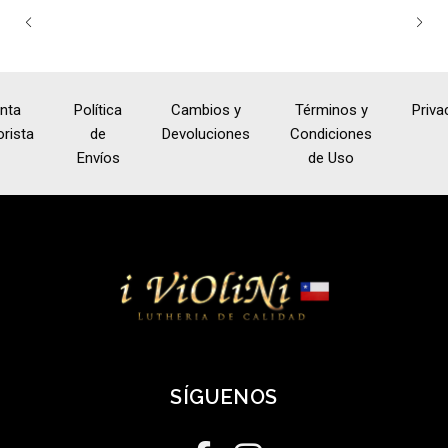
nta
Política
Cambios y
Términos y
Priva
rista
de
Devoluciones
Condiciones
Envíos
de Uso
SÍGUENOS