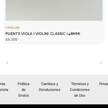
I VIOLINI
I
PUENTE VIOLA I VIOLINI CLASSIC (48MM)
$6.200
nta
Política
Cambios y
Términos y
Priva
rista
de
Devoluciones
Condiciones
Envíos
de Uso