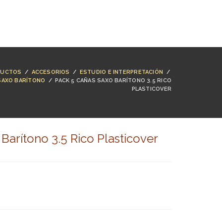
NTACTO
BUSCAR
ACCESO
CARRO (
0
)
DUCTOS
/
ACCESORIOS
/
ESTUDIO E INTERPRETACIÓN
/
SAXO BARÍTONO
/
PACK 5 CAÑAS SAXO BARÍTONO 3.5 RICO
PLASTICOVER
Barítono 3.5 Rico Plasticover