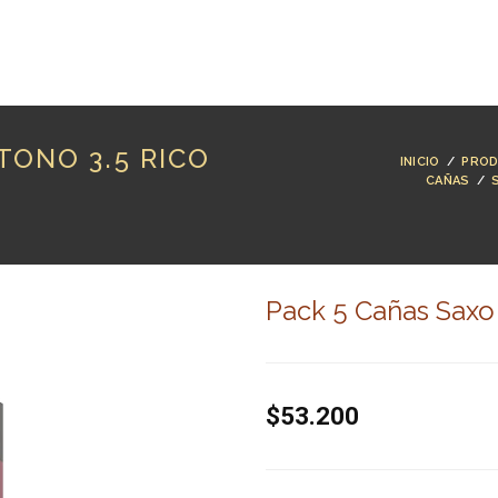
RODUCTOS
MARCAS
LUTHERÍA
BLOG
CO
TONO 3.5 RICO
INICIO
/
PRO
CAÑAS
/
Pack 5 Cañas Saxo 
$53.200