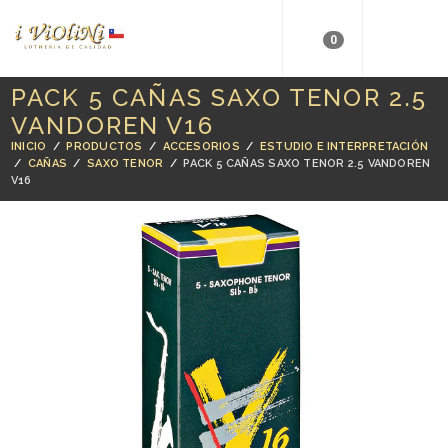
0
PACK 5 CAÑAS SAXO TENOR 2.5
VANDOREN V16
INICIO
/
PRODUCTOS
/
ACCESORIOS
/
ESTUDIO E INTERPRETACIÓN
/
CAÑAS
/
SAXO TENOR
/
PACK 5 CAÑAS SAXO TENOR 2.5 VANDOREN
V16