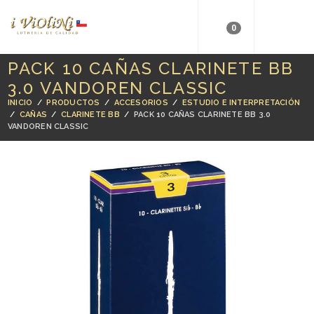
0
PACK 10 CAÑAS CLARINETE BB
3.0 VANDOREN CLASSIC
INICIO
/
PRODUCTOS
/
ACCESORIOS
/
ESTUDIO E INTERPRETACIÓN
/
CAÑAS
/
CLARINETE BB
/
PACK 10 CAÑAS CLARINETE BB 3.0
VANDOREN CLASSIC