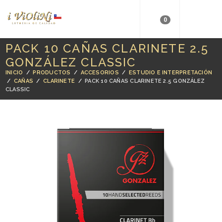
0
PACK 10 CAÑAS CLARINETE 2.5
GONZÁLEZ CLASSIC
INICIO
/
PRODUCTOS
/
ACCESORIOS
/
ESTUDIO E INTERPRETACIÓN
/
CAÑAS
/
CLARINETE
/
PACK 10 CAÑAS CLARINETE 2.5 GONZÁLEZ
CLASSIC