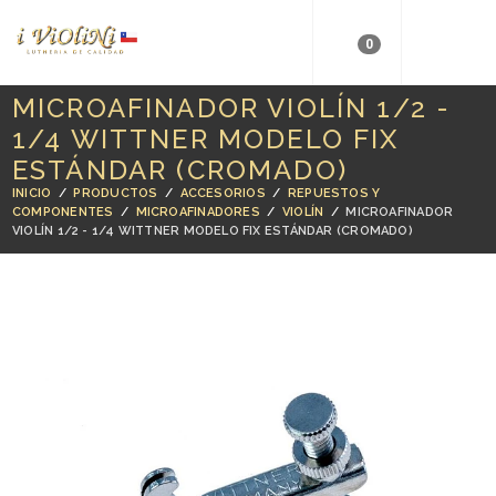
0
MICROAFINADOR VIOLÍN 1/2 -
1/4 WITTNER MODELO FIX
ESTÁNDAR (CROMADO)
INICIO
/
PRODUCTOS
/
ACCESORIOS
/
REPUESTOS Y
COMPONENTES
/
MICROAFINADORES
/
VIOLÍN
/
MICROAFINADOR
VIOLÍN 1/2 - 1/4 WITTNER MODELO FIX ESTÁNDAR (CROMADO)