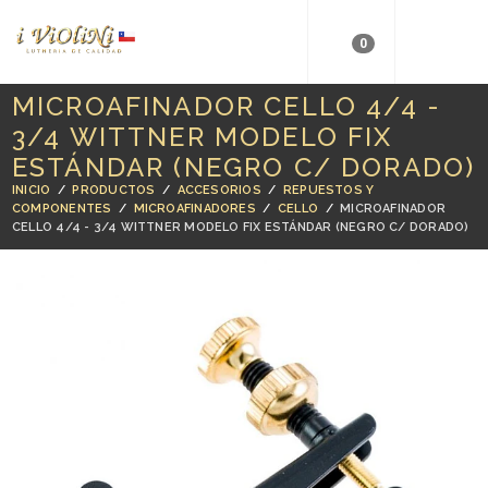
0
MICROAFINADOR CELLO 4/4 -
3/4 WITTNER MODELO FIX
ESTÁNDAR (NEGRO C/ DORADO)
INICIO
/
PRODUCTOS
/
ACCESORIOS
/
REPUESTOS Y
COMPONENTES
/
MICROAFINADORES
/
CELLO
/
MICROAFINADOR
CELLO 4/4 - 3/4 WITTNER MODELO FIX ESTÁNDAR (NEGRO C/ DORADO)