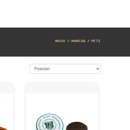
NTACTO
BUSCAR
ACCESO
CARRO (
0
)
INICIO
/
MARCAS
/
PETZ