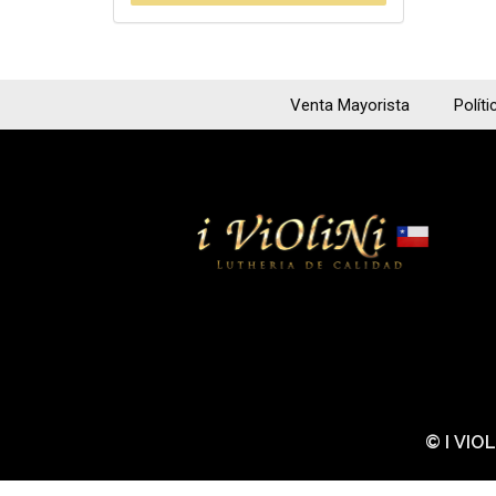
Venta Mayorista
Políti
© I VIO