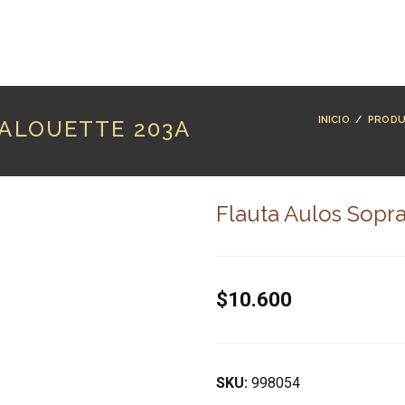
RODUCTOS
MARCAS
LUTHERÍA
BLOG
CO
INICIO
/
PROD
ALOUETTE 203A
Flauta Aulos Sopr
$10.600
SKU:
998054