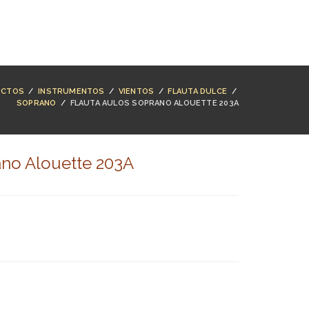
NTACTO
BUSCAR
ACCESO
CARRO (
0
)
UCTOS
/
INSTRUMENTOS
/
VIENTOS
/
FLAUTA DULCE
/
SOPRANO
/
FLAUTA AULOS SOPRANO ALOUETTE 203A
ano Alouette 203A