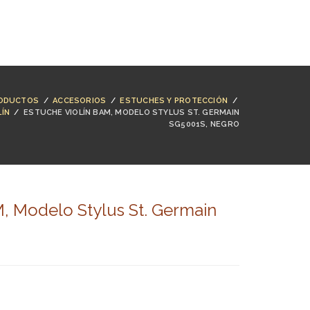
NTACTO
BUSCAR
ACCESO
CARRO (
0
)
ODUCTOS
/
ACCESORIOS
/
ESTUCHES Y PROTECCIÓN
/
LÍN
/
ESTUCHE VIOLÍN BAM, MODELO STYLUS ST. GERMAIN
SG5001S, NEGRO
, Modelo Stylus St. Germain