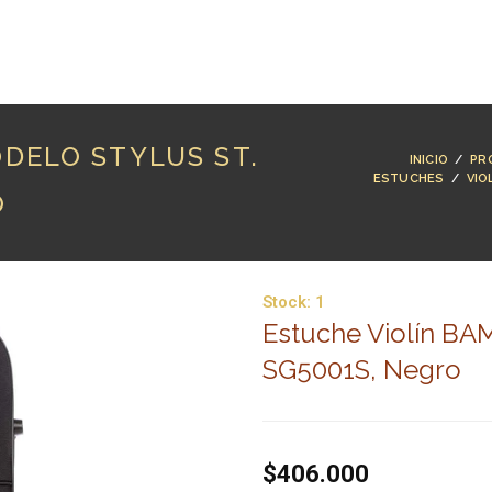
RODUCTOS
MARCAS
LUTHERÍA
BLOG
CO
ODELO STYLUS ST.
INICIO
/
PR
ESTUCHES
/
VIO
O
Stock:
1
Estuche Violín BAM
SG5001S, Negro
$406.000