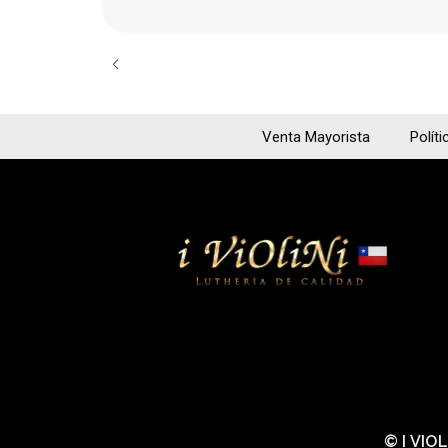
Venta Mayorista
Políti
© I VIO