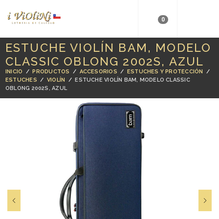
0
ESTUCHE VIOLÍN BAM, MODELO
CLASSIC OBLONG 2002S, AZUL
INICIO
/
PRODUCTOS
/
ACCESORIOS
/
ESTUCHES Y PROTECCIÓN
/
ESTUCHES
/
VIOLÍN
/
ESTUCHE VIOLÍN BAM, MODELO CLASSIC
OBLONG 2002S, AZUL