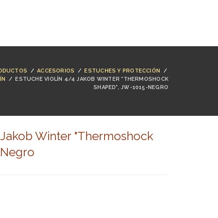
NTACTO
BUSCAR
ACCESO
CARRO (
0
)
ODUCTOS
/
ACCESORIOS
/
ESTUCHES Y PROTECCIÓN
/
ÍN
/
ESTUCHE VIOLÍN 4/4 JAKOB WINTER "THERMOSHOCK
SHAPED", JW-1015-NEGRO
4 Jakob Winter "Thermoshock
-Negro