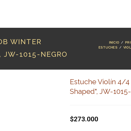
RODUCTOS
MARCAS
LUTHERÍA
BLOG
CO
KOB WINTER
INICIO
/
PR
ESTUCHES
/
VIOL
, JW-1015-NEGRO
Estuche Violín 4/
Shaped", JW-1015
$273.000