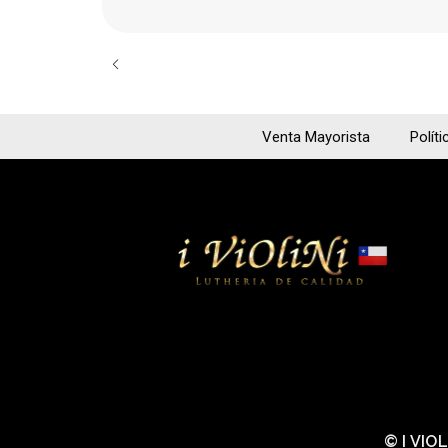
Venta Mayorista
Políti
© I VIO