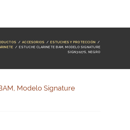
NTACTO
BUSCAR
ACCESO
CARRO (
0
)
ODUCTOS
/
ACCESORIOS
/
ESTUCHES Y PROTECCIÓN
/
ARINETE
/
ESTUCHE CLARINETE BAM, MODELO SIGNATURE
SIGN3027S, NEGRO
 BAM, Modelo Signature