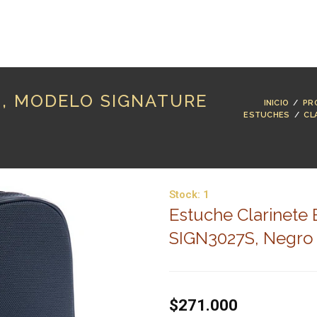
RODUCTOS
MARCAS
LUTHERÍA
BLOG
CO
, MODELO SIGNATURE
INICIO
/
PR
ESTUCHES
/
CL
Stock:
1
Estuche Clarinete
SIGN3027S, Negro
$271.000