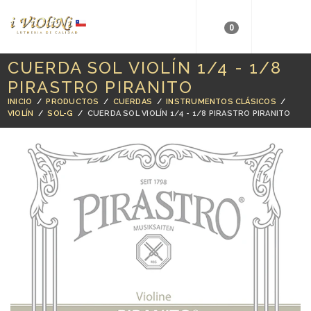
0
CUERDA SOL VIOLÍN 1/4 - 1/8
PIRASTRO PIRANITO
INICIO
/
PRODUCTOS
/
CUERDAS
/
INSTRUMENTOS CLÁSICOS
/
VIOLÍN
/
SOL-G
/
CUERDA SOL VIOLÍN 1/4 - 1/8 PIRASTRO PIRANITO